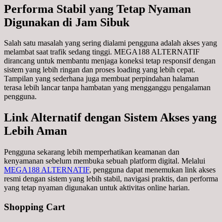
Performa Stabil yang Tetap Nyaman
Digunakan di Jam Sibuk
Salah satu masalah yang sering dialami pengguna adalah akses yang
melambat saat trafik sedang tinggi. MEGA188 ALTERNATIF
dirancang untuk membantu menjaga koneksi tetap responsif dengan
sistem yang lebih ringan dan proses loading yang lebih cepat.
Tampilan yang sederhana juga membuat perpindahan halaman
terasa lebih lancar tanpa hambatan yang mengganggu pengalaman
pengguna.
Link Alternatif dengan Sistem Akses yang
Lebih Aman
Pengguna sekarang lebih memperhatikan keamanan dan
kenyamanan sebelum membuka sebuah platform digital. Melalui
MEGA188 ALTERNATIF
, pengguna dapat menemukan link akses
resmi dengan sistem yang lebih stabil, navigasi praktis, dan performa
yang tetap nyaman digunakan untuk aktivitas online harian.
Shopping Cart