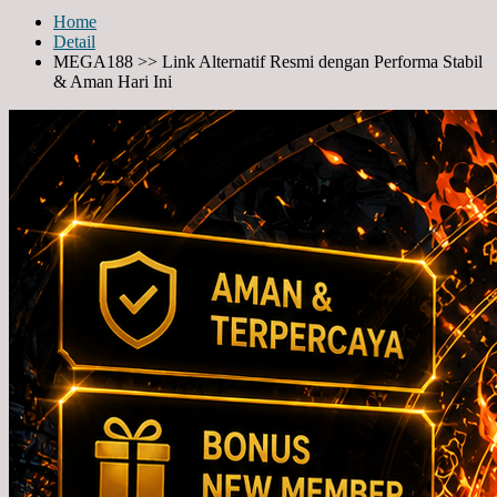
Home
Detail
MEGA188 >> Link Alternatif Resmi dengan Performa Stabil
& Aman Hari Ini