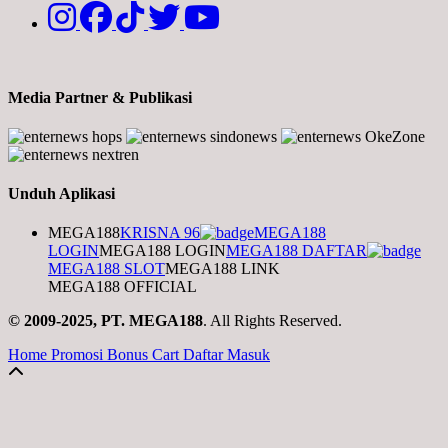
Media Partner & Publikasi
Unduh Aplikasi
MEGA188
KRISNA 96
MEGA188
LOGIN
MEGA188 LOGIN
MEGA188 DAFTAR
MEGA188 SLOT
MEGA188 LINK
MEGA188 OFFICIAL
© 2009-2025, PT. MEGA188
. All Rights Reserved.
Home
Promosi
Bonus
Cart
Daftar
Masuk