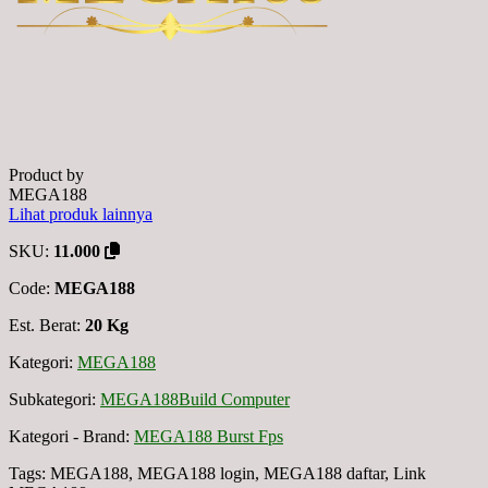
Product by
MEGA188
Lihat produk lainnya
SKU:
11.000
Code:
MEGA188
Est. Berat:
20 Kg
Kategori:
MEGA188
Subkategori:
MEGA188Build Computer
Kategori - Brand:
MEGA188 Burst Fps
Tags: MEGA188, MEGA188 login, MEGA188 daftar, Link